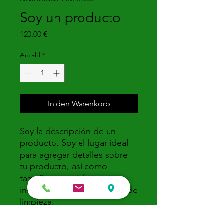
Soy un producto
Preis
120,00 €
Anzahl
*
In den Warenkorb
Soy la descripción de un 
producto. Soy el lugar ideal 
para agregar detalles sobre 
tu producto, así como 
tamaño, materiales, 
instrucciones de cuidado y de 
limpieza.