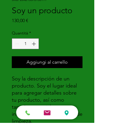
Soy un producto
Prezzo
130,00 €
Quantità
*
Aggiungi al carrello
Soy la descripción de un 
producto. Soy el lugar ideal 
para agregar detalles sobre 
tu producto, así como 
tamaño, materiales, 
instrucciones de cuidado y de 
limpieza.